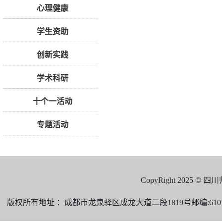
心理健康
学生资助
创新实践
学术科研
十个一活动
专题活动
CopyRight 2025 
版权所有地址 ：成都市龙泉驿区成龙大道二段1819号邮编:610101 电