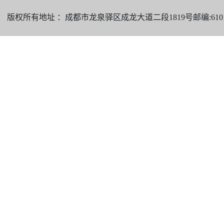
版权所有地址 ：成都市龙泉驿区成龙大道二段1819号邮编:610101 电