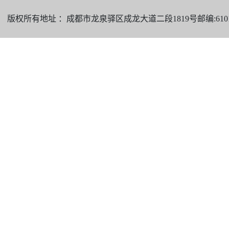
版权所有地址 ：成都市龙泉驿区成龙大道二段1819号邮编:610101 电