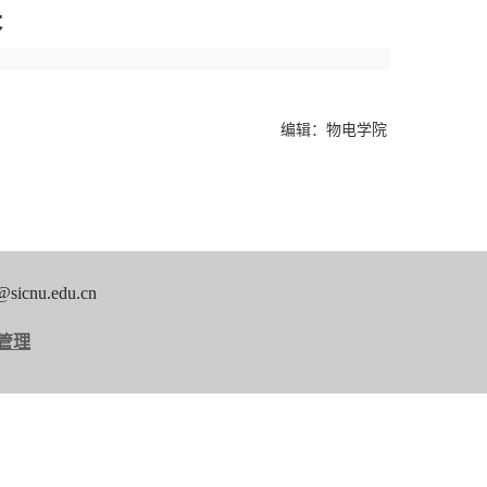
长
编辑：物电学院
nu.edu.cn
管理